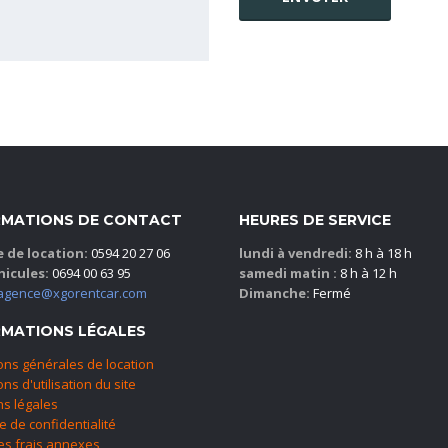
RMATIONS DE CONTACT
HEURES DE SERVICE
 de location:
0594 20 27 06
lundi à vendredi:
8 h à 18 h
hicules:
0694 00 63 95
samedi matin :
8 h à 12 h
agence@xgorentcar.com
Dimanche:
Fermé
RMATIONS LÉGALES
ons générales de location
ns d'utilisation du site
s légales
ue de confidentialité
des frais annexes