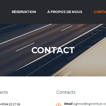
L
RÉSERVATION
À PROPOS DE NOUS
CONT
CONTACT
acts
Contacts
Email
agence@xgorentcar.c
+0594 20 27 06