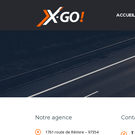
ACCUEI
Notre agence
Cont
1761 route de Rémire – 97354
T