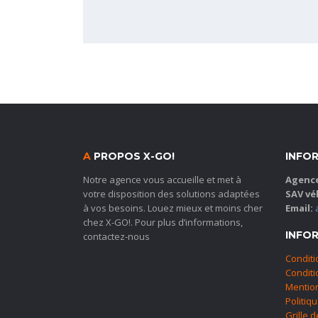
A
PROPOS X-GO!
INFO
Notre agence vous accueille et met à
Agence
votre disposition des solutions adaptées
SAV vé
à vos besoins. Louez mieux et moins cher
Email:
chez X-GO!. Pour plus d’informations,
INFO
contactez-nous
Conditi
Conditio
Mention
Politiq
Grille 