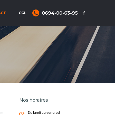
0694-00-63-95
ACT
CGL
Nos horaires
om
Du lundi au vendredi