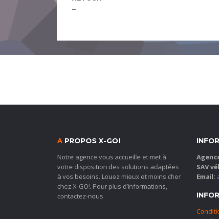
--
A
PROPOS X-GO!
INFO
Notre agence vous accueille et met à
Agence
votre disposition des solutions adaptées
SAV vé
à vos besoins. Louez mieux et moins cher
Email:
chez X-GO!. Pour plus d’informations,
INFO
contactez-nous
Conditi