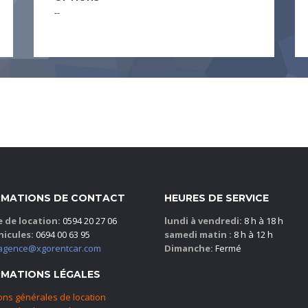
--
RMATIONS DE CONTACT
HEURES DE SERVICE
 de location:
0594 20 27 06
lundi à vendredi:
8 h à 18 h
hicules:
0694 00 63 95
samedi matin :
8 h à 12 h
agence@xgorentcar.com
Dimanche:
Fermé
RMATIONS LÉGALES
ons générales de location