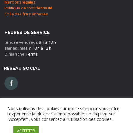
Mentions légales
Politique de confidentialité
Grille des frais annexes
HEURES DE SERVICE
lundi à vendredi:
8 h à 18 h
samedi matin :
8 h à 12 h
Dimanche:
Fermé
RÉSEAU SOCIAL
Nous utilisons des cookies sur notre site pour vous offrir
l'expérience la plus pertinente possible. En cliquant sur
© 2021
X-Go!
Blajer location SAS - RCS 824155485 CAYENNE -
"Accepter", vous consentez à l'utilisation des cookies.
Capital social 1000 € - Copyright 2016
ACCEPTER