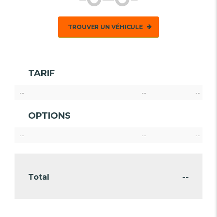
TROUVER UN VÉHICULE
TARIF
--
--
--
OPTIONS
--
--
--
--
Total