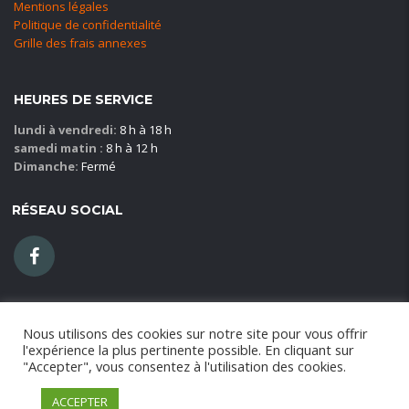
Mentions légales
Politique de confidentialité
Grille des frais annexes
HEURES DE SERVICE
lundi à vendredi:
8 h à 18 h
samedi matin :
8 h à 12 h
Dimanche:
Fermé
RÉSEAU SOCIAL
Nous utilisons des cookies sur notre site pour vous offrir
l'expérience la plus pertinente possible. En cliquant sur
© 2021
X-Go!
Blajer location SAS - RCS 824155485 CAYENNE -
"Accepter", vous consentez à l'utilisation des cookies.
Capital social 1000 € - Copyright 2016
ACCEPTER