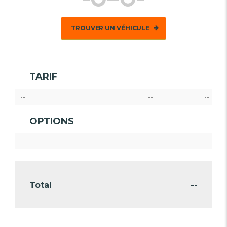
TROUVER UN VÉHICULE
TARIF
--
--
--
OPTIONS
--
--
--
--
Total